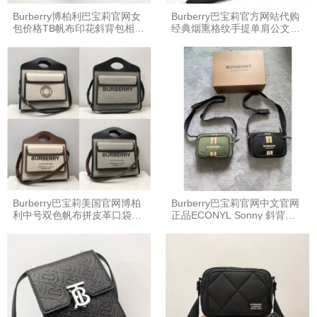
Burberry博柏利巴宝莉官网女
Burberry巴宝莉官方网站代购
包价格TB帆布印花斜背包相机
经典烟熏格纹手提单肩公文包
包40743481
39234060
Burberry巴宝莉美国官网博柏
Burberry巴宝莉官网中文官网
利中号双色帆布拼皮革口袋包
正品ECONYL Sonny 斜背包
80323361
尼龙相机包80357671