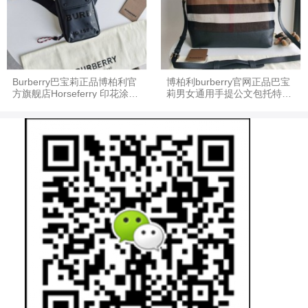
Burberry巴宝莉正品博柏利官
博柏利burberry官网正品巴宝
方旗舰店Horseferry 印花涂层
莉男女通用手提公文包托特包
帆布斜挎包80366381
40202341