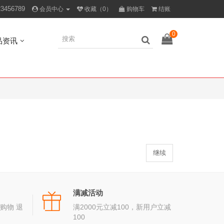
23456789
会员中心
收藏（0）
购物车
结账
0
品资讯
继续
满减活动
购物 退
满2000元立减100，新用户立减
100